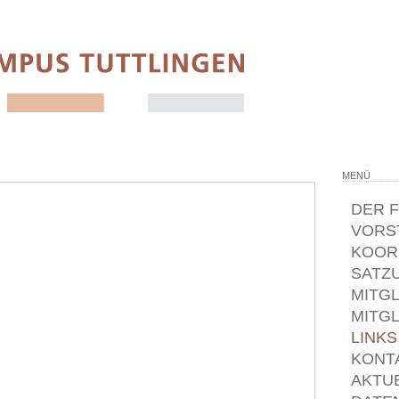
MENÜ
DER 
VORS
KOOR
SATZ
MITG
MITG
LINKS
KONT
AKTU