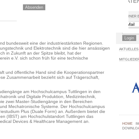
DATE
INTERNER 
 und bundesweit eine der industriestärksten Regionen.
ngstechnik und Elektrotechnik sind die hier ansässigen
AKTUELLES
h in Zukunft an der Spitze bleibt, hat der
ein e.V. sich schon früh für eine technische
MITGLIEDE
ft und öffentliche Hand sind die Kooperationspartner
se Zusammenarbeit bezieht sich auf Trägerschaft,
Studiengänge am Hochschulcampus Tuttlingen in den
atronik und Digitale Produktion, Medizintechnik,
wie zwei Master-Studiengänge in den Bereichen
 und Mechatronische Systeme. Der Hochschulcampus
striestudium Plus (Duale Form) an. Außerdem bietet die
ngen (IBST) am Hochschulstandort Tuttlingen das
dical Devices & Healthcare Management an.
HOME
I
DOWNLO