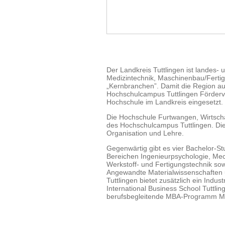
Der Landkreis Tuttlingen ist landes-
Medizintechnik, Maschinenbau/Fertigu
„Kernbranchen”. Damit die Region auc
Hochschulcampus Tuttlingen Förderver
Hochschule im Landkreis eingesetzt.
Die Hochschule Furtwangen, Wirtscha
des Hochschulcampus Tuttlingen. Die
Organisation und Lehre.
Gegenwärtig gibt es vier Bachelor-
Bereichen Ingenieurpsychologie, Mech
Werkstoff- und Fertigungstechnik so
Angewandte Materialwissenschaften
Tuttlingen bietet zusätzlich ein Indu
International Business School Tuttli
berufsbegleitende MBA-Programm Me