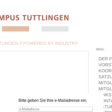
LINGEN // POWERED BY INDUSTRY
MENÜ
DER 
VORS
KOOR
SATZ
MITG
MITG
LINKS
Bitte geben Sie Ihre e-Mailadresse ein.
KONT
AKTU