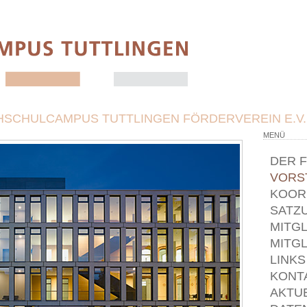
HSCHULCAMPUS TUTTLINGEN FÖRDERVEREIN E.V
MENÜ
DER 
VORS
KOOR
SATZ
MITG
MITG
LINKS
KONT
AKTU